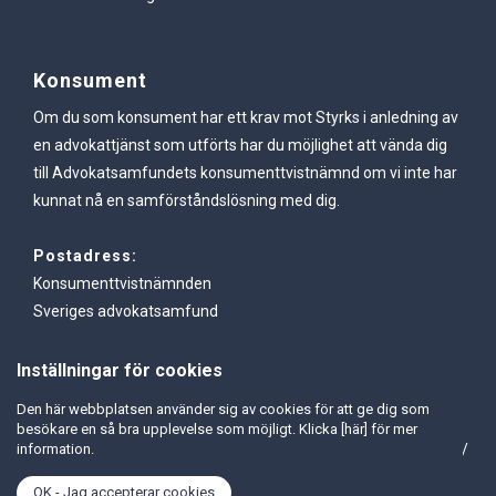
Konsument
Om du som konsument har ett krav mot Styrks i anledning av
en advokattjänst som utförts har du möjlighet att vända dig
till Advokatsamfundets konsumenttvistnämnd om vi inte har
kunnat nå en samförståndslösning med dig.
Postadress:
Konsumenttvistnämnden
Sveriges advokatsamfund
Box 27321
102 54 Stockholm
Inställningar för cookies
Den här webbplatsen använder sig av cookies för att ge dig som
Webbadress
besökare en så bra upplevelse som möjligt. Klicka
[här]
för mer
https://www.advokatsamfundet.se/konsumenttvistnamnden/
information.
OK - Jag accepterar cookies