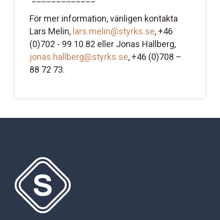
För mer information, vänligen kontakta
Lars Melin,
lars.melin@styrks.se
, +46
(0)702 - 99 10 82 eller Jonas Hallberg,
jonas.hallberg@styrks.se
, +46 (0)708 –
88 72 73.